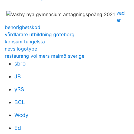
vad
ar
behorighetskod
vårdlärare utbildning göteborg
konsum tungelsta
nevs logotype
restaurang vollmers malmö sverige
sbro
JB
ySS
BCL
Wcdy
Ed