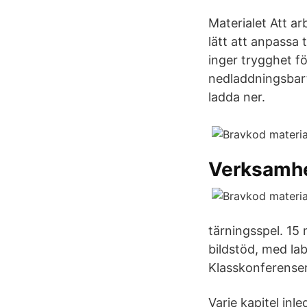
Materialet Att a
lätt att anpassa t
inger trygghet fö
nedladdningsbart 
ladda ner.
Verksamh
tärningsspel. 15
bildstöd, med la
Klasskonferenser
Varje kapitel in