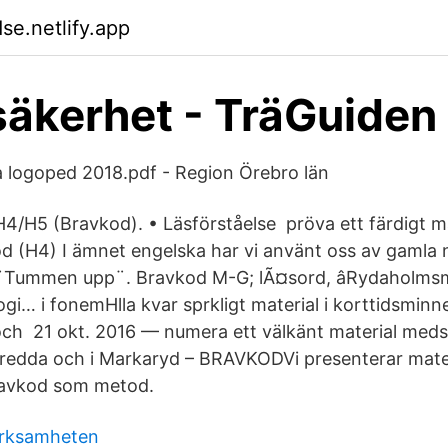
se.netlify.app
äkerhet - TräGuiden
 logoped 2018.pdf - Region Örebro län
4/H5 (Bravkod). • Läsförståelse pröva ett färdigt m
d (H4) I ämnet engelska har vi använt oss av gamla n
 ¨Tummen upp¨. Bravkod M-G; lÃ¤sord, âRydaholms
ogi… i fonemHlla kvar sprkligt material i korttidsmin
ch 21 okt. 2016 — numera ett välkänt material meds
eredda och i Markaryd – BRAVKODVi presenterar mat
ravkod som metod.
erksamheten