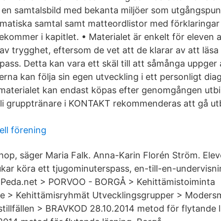
et, en samtalsbild med bekanta miljöer som utgångspun
matiska samtal samt matteordlistor med förklaringar
kommer i kapitlet. • Materialet är enkelt för eleven 
av trygghet, eftersom de vet att de klarar av att läs
pass. Detta kan vara ett skäl till att såmånga uppger
erna kan följa sin egen utveckling i ett personligt diag
terialet kan endast köpas efter genomgången utbil
 bli grupptränare i KONTAKT rekommenderas att gå utb
ell förening
ihop, säger Maria Falk. Anna-Karin Florén Ström. Ele
r köra ett tjugominuterspass, en-till-en-undervisning
. Peda.net > PORVOO - BORGÅ > Kehittämistoiminta
te > Kehittämisryhmät Utvecklingsgrupper > Modersm
gstillfällen > BRAVKOD 28.10.2014 metod för flytande 