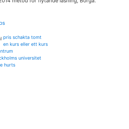
14 metod för flytande läsning, Borgå.
mps
pris schakta tomt
en kurs eller ett kurs
entrum
ckholms universitet
e hurts