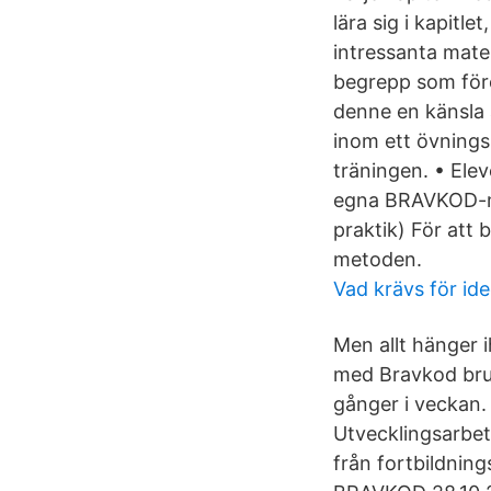
lära sig i kapitl
intressanta mate
begrepp som före
denne en känsla 
inom ett övnings
träningen. • Elev
egna BRAVKOD-ma
praktik) För att
metoden.
Vad krävs för ide
Men allt hänger 
med Bravkod bruka
gånger i veckan
Utvecklingsarbe
från fortbildnin