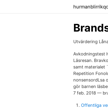
hurmanblirrikqd
Brands
Utvärdering Låna
Avkodningstest H
Läsresan. Bravko
samt materialet
Repetition Fonol
nonsensordLsa o
gör barnen läsb
7 feb. 2018 — b
Offentliga v