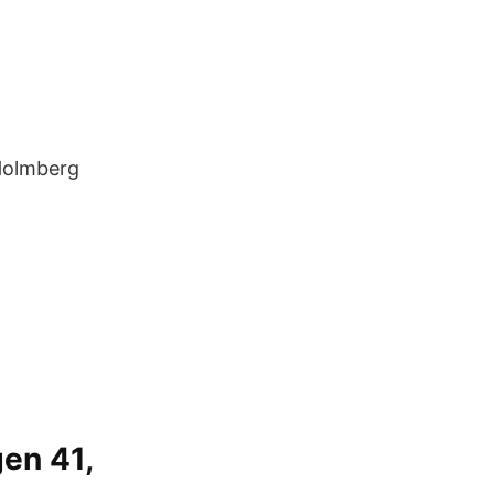
 Holmberg
gen 41,