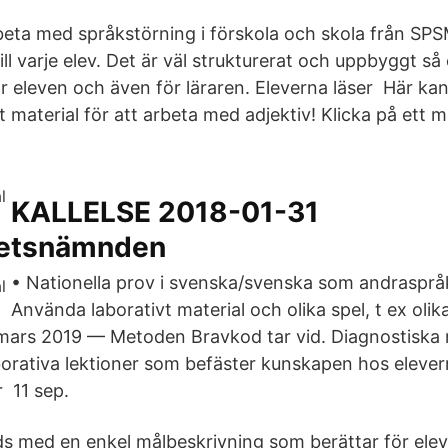
rbeta med språkstörning i förskola och skola från SPS
ill varje elev. Det är väl strukturerat och uppbyggt så 
r eleven och även för läraren. Eleverna läser Här kan
material för att arbeta med adjektiv! Klicka på ett ma
KALLELSE 2018-01-31
etsnämnden
• Nationella prov i svenska/svenska som andraspråk
Använda laborativt material och olika spel, t ex olika
 mars 2019 — Metoden Bravkod tar vid. Diagnostiska 
borativa lektioner som befäster kunskapen hos elever
 11 sep.
leds med en enkel målbeskrivning som berättar för ele