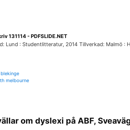
skriv 131114 - PDFSLIDE.NET
ad: Lund : Studentlitteratur, 2014 Tillverkad: Malmö :
blekinge
rth melbourne
vällar om dyslexi på ABF, Sveavä