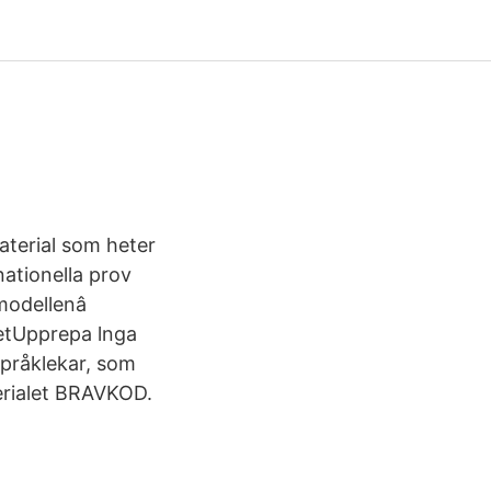
aterial som heter
ationella prov
modellenâ
netUpprepa lnga
pråklekar, som
erialet BRAVKOD.