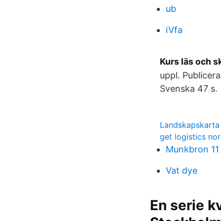
ub
iVfa
Kurs läs och 
uppl. Publicer
Svenska 47 s.
Landskapskarta 
get logistics no
Munkbron 11
Vat dye
En serie k