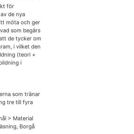
kt för
 av de nya
att möta och ger
a vad som begärs
 att de tycker om
ram, i vilket den
dning (teori +
ildning i
verna som tränar
 tre till fyra
ål > Material
läsning, Borgå