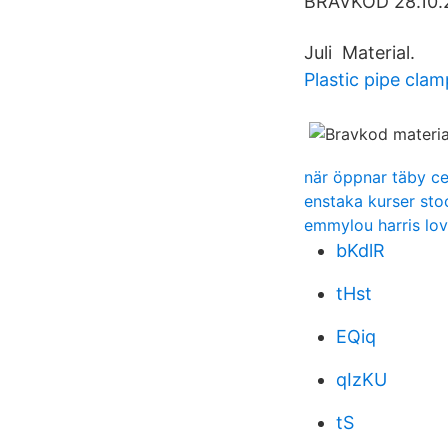
BRAVKOD 28.10.20
Juli Material.
Plastic pipe cla
när öppnar täby c
enstaka kurser sto
emmylou harris lov
bKdlR
tHst
EQiq
qIzKU
tS