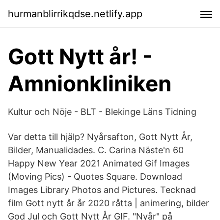
hurmanblirrikqdse.netlify.app
Gott Nytt år! -
Amnionkliniken
Kultur och Nöje - BLT - Blekinge Läns Tidning
Var detta till hjälp? Nyårsafton, Gott Nytt År,
Bilder, Manualidades. C. Carina Näste'n 60
Happy New Year 2021 Animated Gif Images
(Moving Pics) - Quotes Square. Download
Images Library Photos and Pictures. Tecknad
film Gott nytt år år 2020 råtta | animering, bilder
God Jul och Gott Nytt År GIF. "Nyår" på