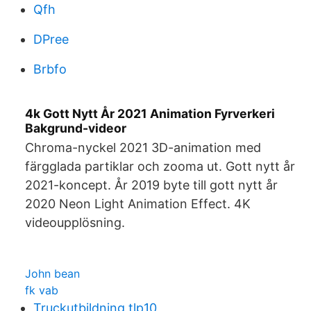
Qfh
DPree
Brbfo
4k Gott Nytt År 2021 Animation Fyrverkeri
Bakgrund-videor
Chroma-nyckel 2021 3D-animation med
färgglada partiklar och zooma ut. Gott nytt år
2021-koncept. År 2019 byte till gott nytt år
2020 Neon Light Animation Effect. 4K
videoupplösning.
John bean
fk vab
Truckutbildning tlp10